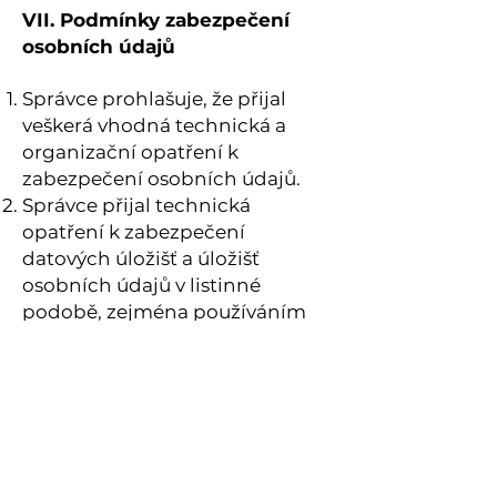
VII. Podmínky zabezpečení
osobních údajů
Správce prohlašuje, že přijal
veškerá vhodná technická a
organizační opatření k
zabezpečení osobních údajů.
Správce přijal technická
opatření k zabezpečení
datových úložišť a úložišť
osobních údajů v listinné
podobě, zejména používáním
antivirových SW
Správce prohlašuje, že k
osobním údajům mají přístup
pouze jím pověřené osoby.
VIII. Závěrečná ustanovení