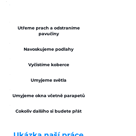
Generální úklid
Utřeme prach a odstraníme
pavučiny
Navoskujeme podlahy
Vyčistíme koberce
Umyjeme světla
Umyjeme okna včetně parapetů
Cokoliv dalšího si budete přát
Ukázka naší práce