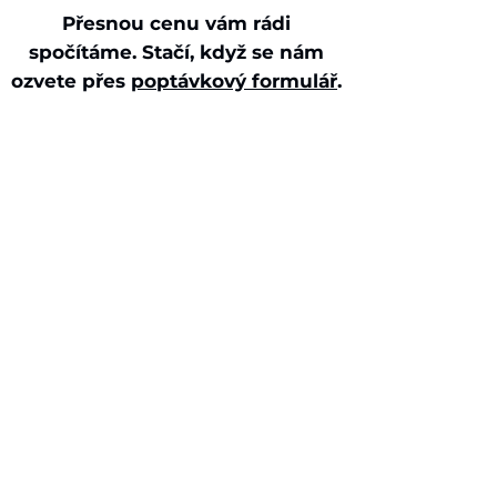
Přesnou cenu vám rádi
spočítáme. Stačí, když se nám
ozvete přes
poptávkový formulář
.
Sídlo naší
společnosti
TK ÚKLID s.r.o.
Kafkova 587/15, Praha
6
160 00, Česká
republika
Kontakt
Mobil:
605 725 847
,
603 420 345
E-mail:
info@tkuklid.cz
Služby